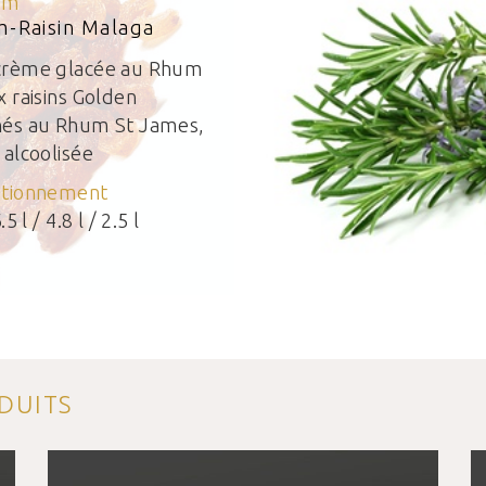
um
-Raisin Malaga
crème glacée au Rhum
x raisins Golden
nés au Rhum St James,
 alcoolisée
itionnement
.5 l / 4.8 l / 2.5 l
DUITS