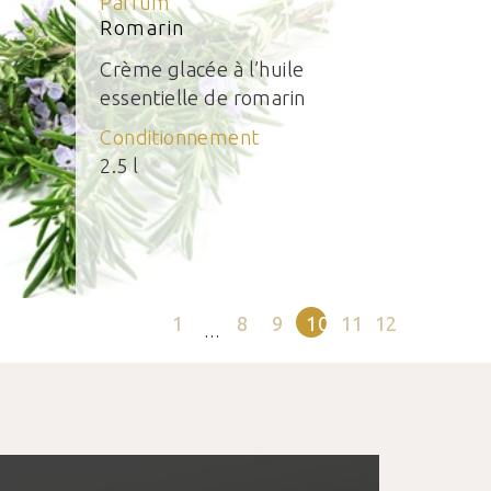
Parfum
Romarin
Crème glacée à l’huile
essentielle de romarin
Conditionnement
2.5 l
1
8
9
10
11
12
…