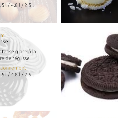
.5 l / 4.8 l / 2.5 l
um
isse
ntense glace à la
e de réglisse
itionnement
.5 l / 4.8 l / 2.5 l