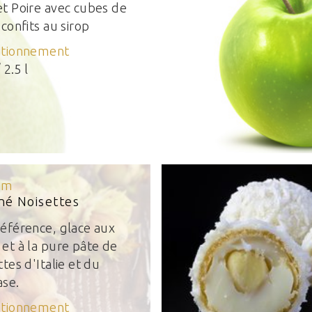
t Poire avec cubes de
 confits au sirop
itionnement
/ 2.5 l
um
iné Noisettes
éférence, glace aux
et à la pure pâte de
ttes d'Italie et du
ase.
itionnement