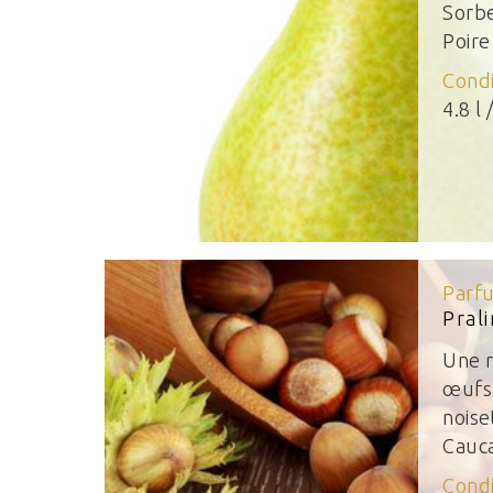
Sorbe
Poire
Cond
4.8 l 
Parf
Pral
Une r
œufs 
noise
Cauc
Cond