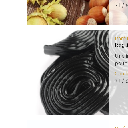
7 l / 6
Parf
Régl
Une i
poudr
Cond
7 l / 6