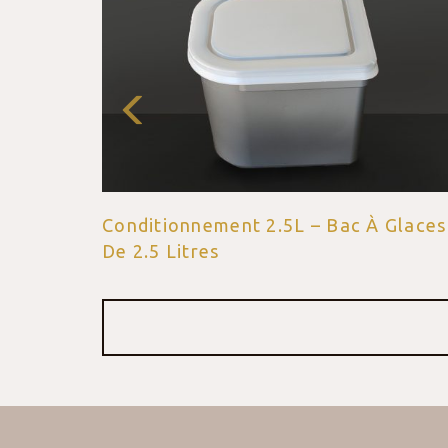
Conditionnement 4,8L – Bac À Glaces
De 4.8 Litres