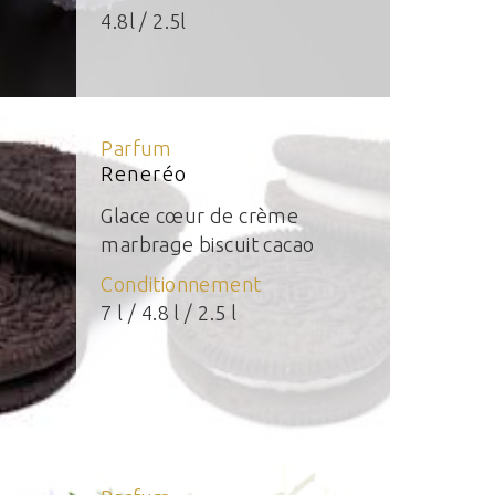
4.8l / 2.5l
Parfum
Reneréo
Glace cœur de crème
marbrage biscuit cacao
Conditionnement
7 l / 4.8 l / 2.5 l