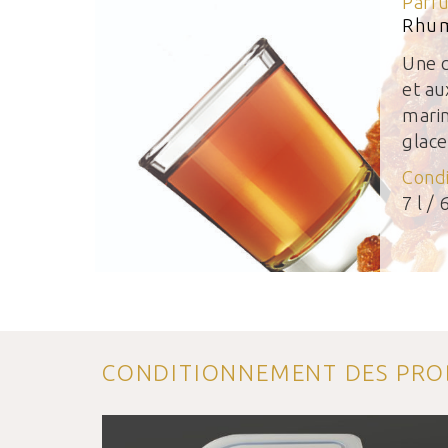
Parf
Rhum
Une 
et au
mari
glace
Cond
7 l / 6
CONDITIONNEMENT DES PRO