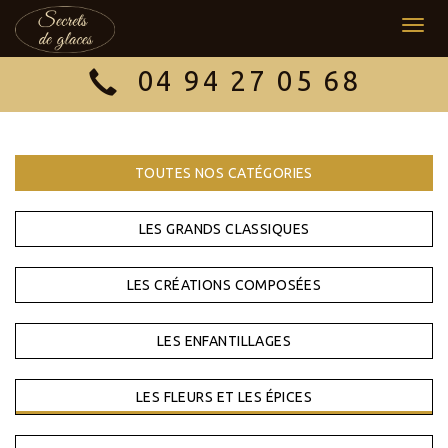
Togg
navig
04 94 27 05 68
TOUTES NOS CATÉGORIES
LES GRANDS CLASSIQUES
LES CRÉATIONS COMPOSÉES
LES ENFANTILLAGES
LES FLEURS ET LES ÉPICES