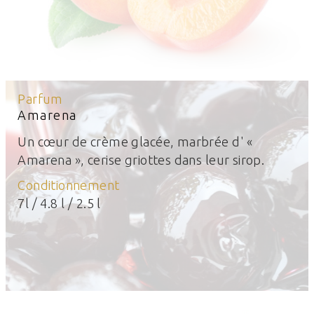
Parfum
Amarena
Un cœur de crème glacée, marbrée d' «
Amarena », cerise griottes dans leur sirop.
Conditionnement
7l / 4.8 l / 2.5 l